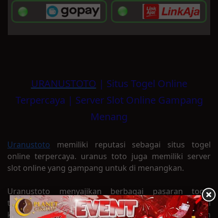
URANUSTOTO
| Situs Togel Online
Terpercaya | Server Slot Online Gampang
Menang
Uranustoto
memiliki reputasi sebagai situs togel
online terpercaya. uranus toto juga memiliki server
slot online yang gampang untuk di menangkan.
Uranustoto menyajikan berbagai pasaran togel
terlengkap dan untuk server slot URANUSTOTO di
kenal dengan keunggulan dalam tingkat kemenangan