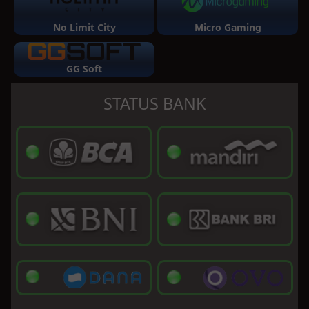
No Limit City
Micro Gaming
GG Soft
STATUS BANK