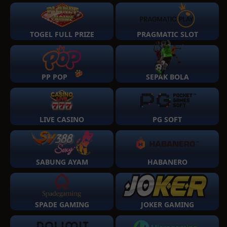
TOGEL FULL PRIZE
PRAGMATIC SLOT
PP POP
SEPAK BOLA
LIVE CASINO
PG SOFT
SABUNG AYAM
HABANERO
SPADE GAMING
JOKER GAMING