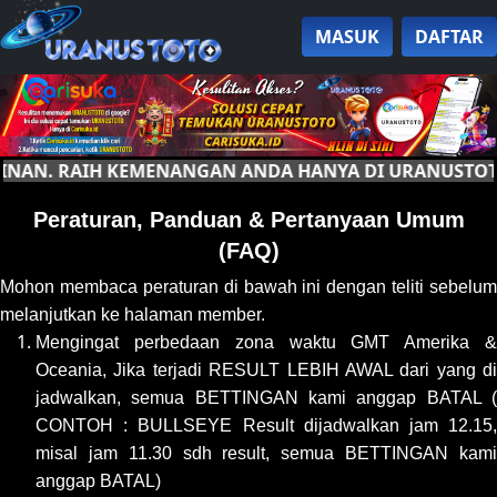
MASUK
DAFTAR
AN. RAIH KEMENANGAN ANDA HANYA DI URANUSTOTO.
Peraturan, Panduan & Pertanyaan Umum
(FAQ)
Mohon membaca peraturan di bawah ini dengan teliti sebelum
melanjutkan ke halaman member.
Mengingat perbedaan zona waktu GMT Amerika &
Oceania, Jika terjadi RESULT LEBIH AWAL dari yang di
jadwalkan, semua BETTINGAN kami anggap BATAL (
CONTOH : BULLSEYE Result dijadwalkan jam 12.15,
misal jam 11.30 sdh result, semua BETTINGAN kami
anggap BATAL)