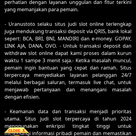
perhatian dengan layanan unggulan dan fitur terkini
yang memanjakan para pemain.
- Uranustoto selaku situs judi slot online terlengkap
juga mendukung transaksi deposit via QRIS, bank lokal
sepert: BCA, BRI, BNI, MANDIRI dan e-money. GOPAY,
LINK AJA, DANA, OVO. - Untuk transaksi deposit dan
withdraw slot online dapat kami proses dalam kurun
waktu 1 sampe 3 menit saja.- Ketika masalah muncul,
pemain ingin bantuan yang cepat dan ramah. Situs
terpercaya menyediakan layanan pelanggan 24/7
melalui berbagai saluran, termasuk live chat, untuk
menjawab pertanyaan dan menangani masalah
dengan efisien.
- Keamanan data dan transaksi menjadi prioritas
utama. Situs judi slot terpercaya di tahun 2024
menggunakan enkripsi tingkat tinggi untuk
melindungi informasi pribadi pemain dan memastikan