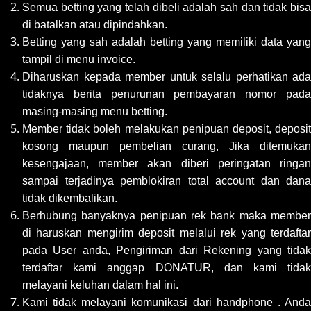
Semua betting yang telah dibeli adalah sah dan tidak bisa
di batalkan atau dipindahkan.
Betting yang sah adalah betting yang memiliki data yang
tampil di menu invoice.
Diharuskan kepada member untuk selalu perhatikan ada
tidaknya berita penurunan pembayaran nomor pada
masing-masing menu betting.
Member tidak boleh melakukan penipuan deposit, deposit
kosong maupun pembelian curang, Jika ditemukan
kesengajaan, member akan diberi peringatan ringan
sampai terjadinya pemblokiran total account dan dana
tidak dikembalikan.
Berhubung banyaknya penipuan rek bank maka member
di haruskan mengirim deposit melalui rek yang terdaftar
pada User anda, Pengiriman dari Rekening yang tidak
terdaftar kami anggap DONATUR, dan kami tidak
melayani keluhan dalam hal ini.
Kami tidak melayani komunikasi dari handphone . Anda