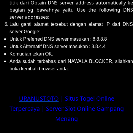
titik dari Obtain DNS server address automatically ke
bagian yg bawahnya yaitu Use the following DNS
server addresses:
Lalu ganti alamat tersebut dengan alamat IP dari DNS
server Google:
Untuk Preferred DNS server masukan : 8.8.8.8
Untuk Alternatif DNS server masukan : 8.8.4.4
Kemudian tekan OK.
Anda sudah terbebas dari NAWALA BLOCKER, silahkan
buka kembali browser anda.
URANUSTOTO
| Situs Togel Online
Terpercaya | Server Slot Online Gampang
Menang