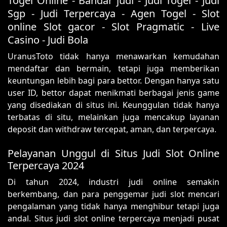
Togel Online - Bandar judi - Judi Togel - Judi
Sgp - Judi Terpercaya - Agen Togel - Slot
online Slot gacor - Slot Pragmatic - Live
Casino - Judi Bola
UranusToto tidak hanya menawarkan kemudahan
mendaftar dan bermain, tetapi juga memberikan
keuntungan lebih bagi para bettor. Dengan hanya satu
user ID, bettor dapat menikmati berbagai jenis game
yang disediakan di situs ini. Keunggulan tidak hanya
terbatas di situ, melainkan juga mencakup layanan
deposit dan withdraw tercepat, aman, dan terpercaya.
Pelayanan Unggul di Situs Judi Slot Online
Terpercaya 2024
Di tahun 2024, industri judi online semakin
berkembang, dan para penggemar judi slot mencari
pengalaman yang tidak hanya menghibur tetapi juga
andal. Situs judi slot online terpercaya menjadi pusat