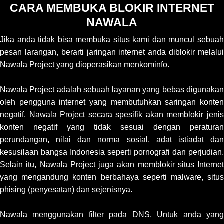
CARA MEMBUKA BLOKIR INTERNET
NAWALA
Jika anda tidak bisa membuka situs kami dan muncul sebuah
pesan larangan, berarti jaringan internet anda diblokir melalui
Nawala Project yang dioperasikan menkominfo.
Nawala Project adalah sebuah layanan yang bebas digunakan
oleh pengguna internet yang membutuhkan saringan konten
negatif. Nawala Project secara spesifik akan memblokir jenis
konten negatif yang tidak sesuai dengan peraturan
perundangan, nilai dan norma sosial, adat istiadat dan
kesusilaan bangsa Indonesia seperti pornografi dan perjudian.
Selain itu, Nawala Project juga akan memblokir situs Internet
yang mengandung konten berbahaya seperti malware, situs
phising (penyesatan) dan sejenisnya.
Nawala menggunakan filter pada DNS. Untuk anda yang