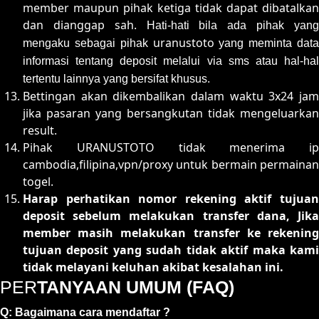
member maupun pihak ketiga tidak dapat dibatalkan
dan dianggap sah.
Hati-hati bila ada pihak yan
uranustoto
mengaku sebagai pihak
yang meminta dat
informasi tentang deposit melalui via sms atau hal-hal
tertentu lainnya yang bersifat khusus.
Bettingan akan dikembalikan dalam waktu 3x24 jam
jika pasaran yang bersangkutan tidak mengeluarkan
result.
Pihak URANUSTOTO tidak menerima ip
cambodia,filipina,vpn/proxy untuk bermain permainan
togel.
Harap perhatikan nomor rekening aktif tujuan
deposit sebelum melakukan transfer dana, Jika
member masih melakukan transfer ke rekening
tujuan deposit yang sudah tidak aktif maka kami
tidak melayani keluhan akibat kesalahan ini.
PER
TANYAAN UMUM (FAQ)
Q: Bagaimana cara mendaftar ?